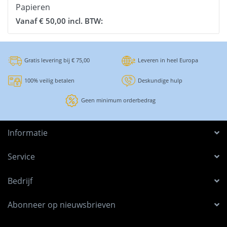
Papieren
Applicatiefolie
Vanaf € 50,00 incl. BTW:
Gratis levering bij € 75,00
Leveren in heel Europa
100% veilig betalen
Deskundige hulp
Geen minimum orderbedrag
Informatie
Service
Bedrijf
Abonneer op nieuwsbrieven