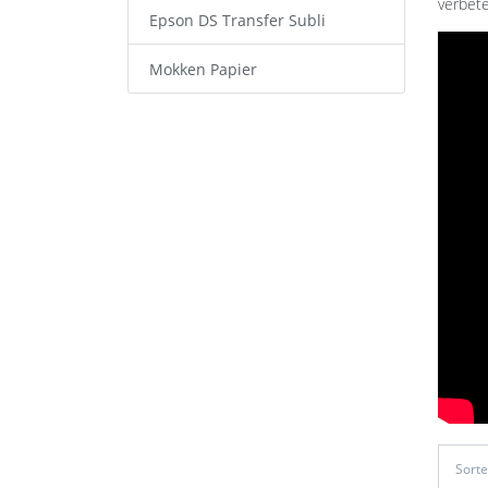
verbete
Epson DS Transfer Subli
Mokken Papier
Sort