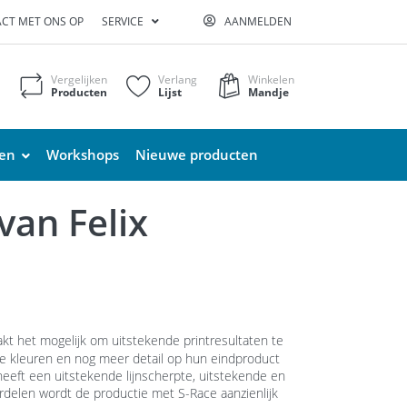
CT MET ONS OP
SERVICE
AANMELDEN
Vergelijken
Verlang
Winkelen
Producten
Lijst
Mandje
ten
Workshops
Nieuwe producten
van Felix
kt het mogelijk om uitstekende printresultaten te
re kleuren en nog meer detail op hun eindproduct
 heeft een uitstekende lijnscherpte, uitstekende en
ordelen wordt de productie met S-Race aanzienlijk