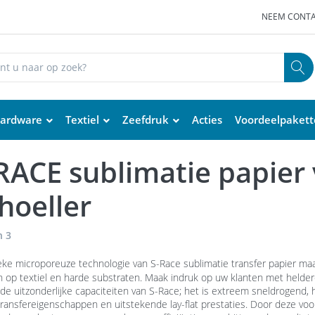
NEEM CONTA
ardware
Textiel
Zeefdruk
Acties
Voordeelpaket
RACE sublimatie papier 
hoeller
n
3
ke microporeuze technologie van S-Race sublimatie transfer papier maa
 op textiel en harde substraten. Maak indruk op uw klanten met helde
 de uitzonderlijke capaciteiten van S-Race; het is extreem sneldrogend,
transfereigenschappen en uitstekende lay-flat prestaties. Door deze vo