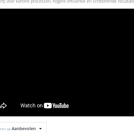
rd; voor kortere processen, hogere efficiëntie en schitterende resultat
Aanbevolen
eren op