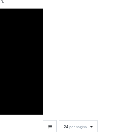
en.
24
per pagina