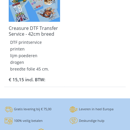
Creasure DTF Transfer
Service - 42cm breed
DTF printservice
printen
lijm poederen
drogen
breedte folie 45 cm.
breedte printen 42 cm.
€ 15,15 incl. BTW:
Gratis levering bij € 75,00
Leveren in heel Europa
100% veilig betalen
Deskundige hulp