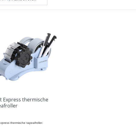
ft Express thermische
afroller
Express thermische tapeafroller.