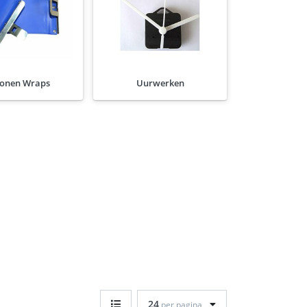
iconen Wraps
Uurwerken
24
per pagina