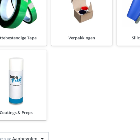
ttebestendige Tape
Verpakkingen
Sil
Coatings & Preps
Aanbevolen
eren op