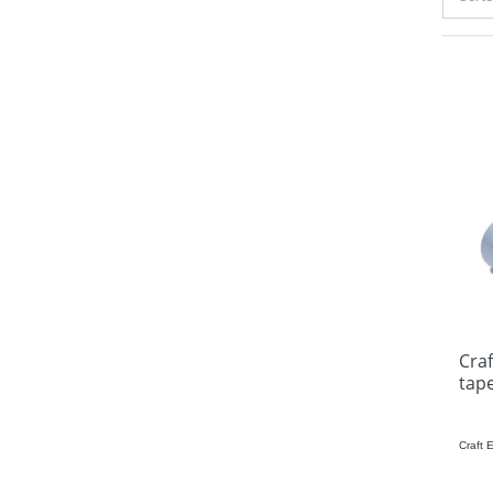
Cra
tape
Craft 