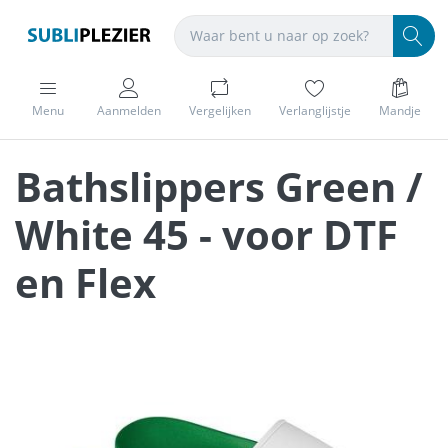
Menu
Aanmelden
Vergelijken
Verlanglijstje
Mandje
Bathslippers Green /
White 45 - voor DTF
en Flex