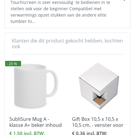
Touchscreen is zeer eenvoudig te bedienen in te
stellen ook voor de beginner Compatibel met
verwarmings opzet stukken van de andere elite
tumbler hi...
Klanten die dit product gekocht hebben, kochten
ook
- 25 %
SubliSure Mug A -
Gift Box 10,5 x 10,5 x
klasse A+ beker inhoud
10,5 cm. - venster voor
330 ml met Doosje
bekers
€ 1,50 incl. BTW:
€ 0,36 incl. BTW: