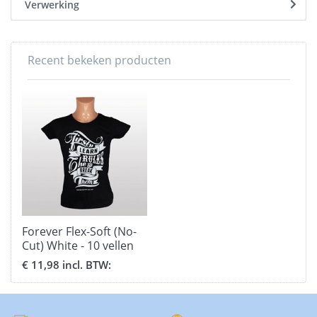
Verwerking
Recent bekeken producten
Forever Flex-Soft (No-
Cut) White - 10 vellen
A4
€ 11,98 incl. BTW: