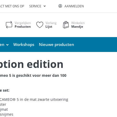
CT MET ONS OP
SERVICE
AANMELDEN
Vergelijken
Verlang
Winkelen
Producten
Lijst
Mandje
ten
Workshops
Nieuwe producten
ption edition
ameo 5 is geschikt voor meer dan 100
e set:
 CAMEO® 5 in de mat zwarte uitvoering
pter
ijmat
snijmes