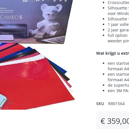
Crosscutte
Silhouette
voor Windo
Silhouette
1 jaar vol
2 jaar gar
full option 
weeder pin
Wat krijgt u extr
een startse
formaat A4
een startse
formaat A4
de superh
een 3M PA-
SKU
R801564
€ 359,00