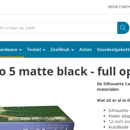
NEEM CONTA
ardware
Textiel
Zeefdruk
Acties
Voordeelpaket
 5 matte black - full o
De Silhouette C
materialen
Wat zit er al in d
Silhouette
Power ada
12-inch sn
AutoBlade 