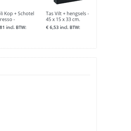
li Kop + Schotel
Tas Vilt + hengsels -
AluSub Drinkf
resso -
45 x 15 x 33 cm.
600 ml. wit - 
rsnee 5,5 cm.
zwart
inclusief dop
,81 incl. BTW:
€ 6,53 incl. BTW:
€ 5,38 incl. BT
gte 6 cm.