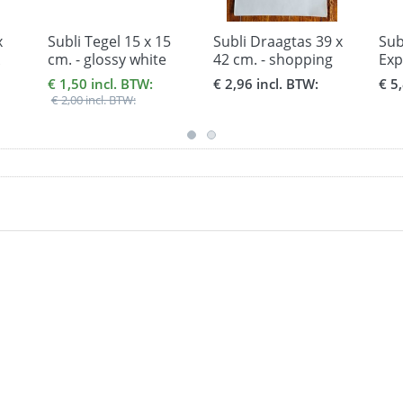
x
Subli Tegel 15 x 15
Subli Draagtas 39 x
Sub
cm. - glossy white
42 cm. - shopping
Exp
bag
doo
€ 1,50 incl. BTW:
€ 2,96 incl. BTW:
€ 5
hoo
€ 2,00 incl. BTW: