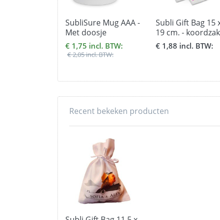
SubliSure Mug AAA -
Subli Gift Bag 15 
Met doosje
19 cm. - koordzak
€ 1,75 incl. BTW:
€ 1,88 incl. BTW:
€ 2,05 incl. BTW:
Recent bekeken producten
Subli Gift Bag 11,5 x