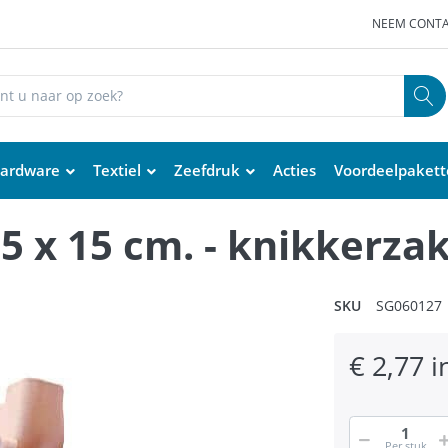
NEEM CONTA
ardware
Textiel
Zeefdruk
Acties
Voordeelpaket
,5 x 15 cm. - knikkerza
SKU
SG060127
€ 2,77 i
Per stuk