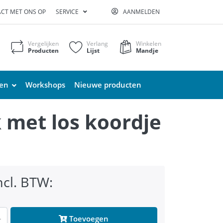
CT MET ONS OP
SERVICE
AANMELDEN
Vergelijken
Verlang
Winkelen
Producten
Lijst
Mandje
ten
Workshops
Nieuwe producten
k met los koordje
ncl. BTW:
Toevoegen