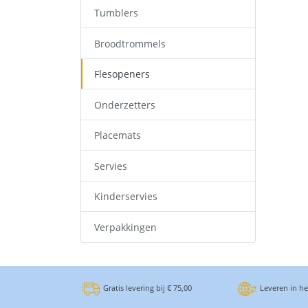
Tumblers
Broodtrommels
Flesopeners
Onderzetters
Placemats
Servies
Kinderservies
Verpakkingen
Gratis levering bij € 75,00
Leveren in h