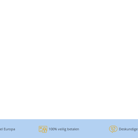
eel Europa
100% veilig betalen
Deskundige