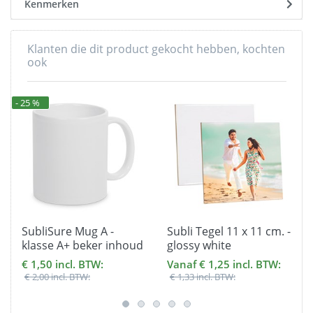
Kenmerken
Klanten die dit product gekocht hebben, kochten
ook
- 25 %
SubliSure Mug A -
Subli Tegel 11 x 11 cm. -
klasse A+ beker inhoud
glossy white
330 ml met Doosje
€ 1,50 incl. BTW:
Vanaf € 1,25 incl. BTW:
€ 2,00 incl. BTW:
€ 1,33 incl. BTW: