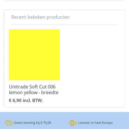
Recent bekeken producten
Unitrade Soft Cut 006
lemon yellow - breedte
51 cm.
€ 6,90 incl. BTW:
Gratis levering bij € 75,00
Leveren in heel Europa