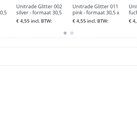
Unitrade Glitter 002
Unitrade Glitter 011
Uni
0,5
silver - formaat 30,5
pink - formaat 30,5 x
fuc
x 50 cm.
50 cm.
30,
€ 4,55 incl. BTW:
€ 4,55 incl. BTW:
€ 4