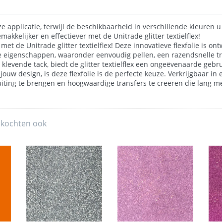
 applicatie, terwijl de beschikbaarheid in verschillende kleuren u d
akkelijker en effectiever met de Unitrade glitter textielflex!
 met de Unitrade glitter textielflex! Deze innovatieve flexfolie is 
ke eigenschappen, waaronder eenvoudig pellen, een razendsnelle tr
klevende tack, biedt de glitter textielflex een ongeëvenaarde gebr
ouw design, is deze flexfolie is de perfecte keuze. Verkrijgbaar in 
tot uiting te brengen en hoogwaardige transfers te creëren die lang 
 kochten ook