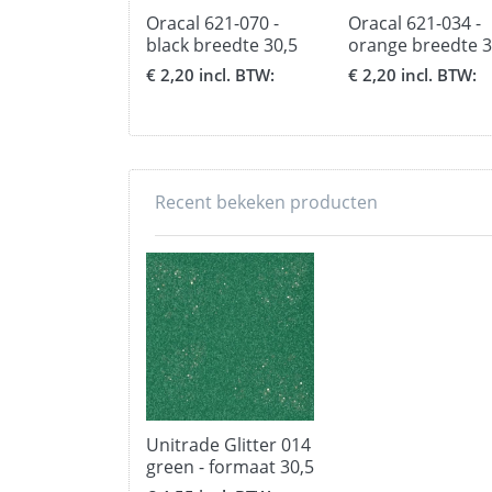
Oracal 621-070 -
Oracal 621-034 -
black breedte 30,5
orange breedte 3
cm.
cm.
€ 2,20 incl. BTW:
€ 2,20 incl. BTW:
Recent bekeken producten
Unitrade Glitter 014
green - formaat 30,5
x 50 cm.