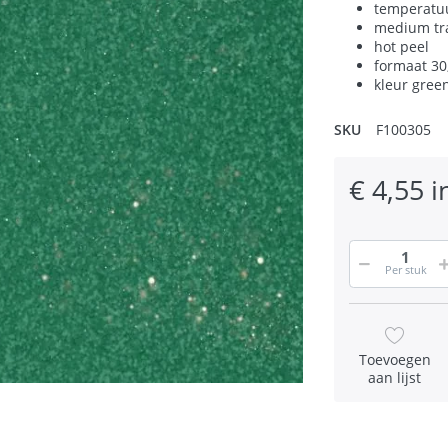
temperatuu
medium tr
hot peel
formaat 30
kleur gree
SKU
F100305
€ 4,55 i
Per stuk
Toevoegen
aan lijst