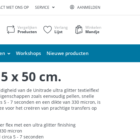
CT MET ONS OP
SERVICE
AANMELDEN
Vergelijken
Verlang
Winkelen
Producten
Lijst
Mandje
ten
Workshops
Nieuwe producten
,5 x 50 cm.
digheid van de Unitrade ultra glitter textielflex!
eigenschappen zoals eenvoudig pellen, snelle
ts 5 - 7 seconden en een dikte van 330 micron, is
uze voor het creëren van prachtige transfers op
er flex met een ultra glitter finishing
 330 micron
d circa 5 - 7 seconden