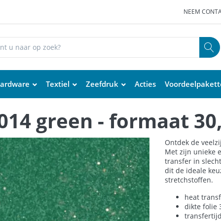
NEEM CONTA
ardware
Textiel
Zeefdruk
Acties
Voordeelpaket
 014 green - formaat 30
Ontdek de veelzij
Met zijn unieke 
transfer in slech
dit de ideale ke
stretchstoffen.
heat transf
dikte folie
transfertij