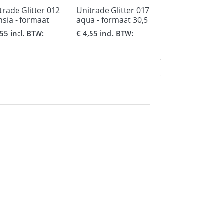
trade Glitter 012
Unitrade Glitter 017
Unitrade Glitt
hsia - formaat
aqua - formaat 30,5
purple - form
5 x 50 cm.
x 50 cm.
30,5 x 50 cm.
,55 incl. BTW:
€ 4,55 incl. BTW:
€ 4,55 incl. BT