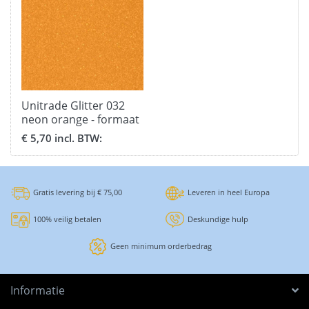
Unitrade Glitter 032
neon orange - formaat
30,5 x 50 cm.
€ 5,70 incl. BTW:
Gratis levering bij € 75,00
Leveren in heel Europa
100% veilig betalen
Deskundige hulp
Geen minimum orderbedrag
Informatie