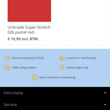
Unitrade Super Stretch
026 pastel red -
breedte 51 cm.
€ 10,90 incl. BTW:
Gratis levering bij € 75,00
Leveren in heel Europa
100% veilig betalen
Deskundige hulp
Geen minimum orderbedrag
Informatie
Service