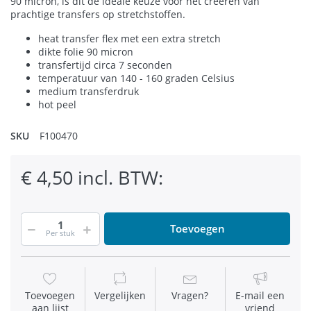
90 micron, is dit de ideale keuze voor het creëren van
prachtige transfers op stretchstoffen.
heat transfer flex met een extra stretch
dikte folie 90 micron
transfertijd circa 7 seconden
temperatuur van 140 - 160 graden Celsius
medium transferdruk
hot peel
SKU
F100470
€ 4,50 incl. BTW:
Toevoegen
Per stuk
Toevoegen
Vergelijken
Vragen?
E-mail een
aan lijst
vriend