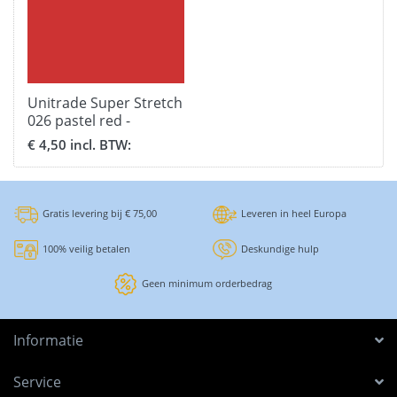
Unitrade Super Stretch
026 pastel red -
formaat 30,5 x 51 cm.
€ 4,50 incl. BTW:
Gratis levering bij € 75,00
Leveren in heel Europa
100% veilig betalen
Deskundige hulp
Geen minimum orderbedrag
Informatie
Service