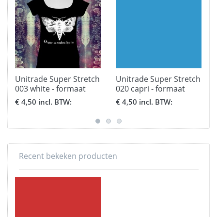
Unitrade Super Stretch
Unitrade Super Stretch
003 white - formaat
020 capri - formaat
30,5 x 51 cm.
30,5 x 51 cm.
€ 4,50 incl. BTW:
€ 4,50 incl. BTW:
Recent bekeken producten