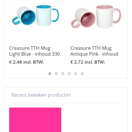
Creasure TTH Mug
Creasure TTH Mug
Light Blue - inhoud 330
Antique Pink - inhoud
ml.
330 ml.
€ 2,48 incl. BTW:
€ 2,72 incl. BTW:
Recent bekeken producten