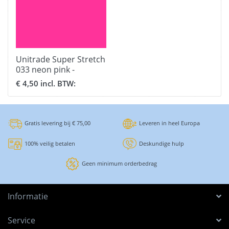
Unitrade Super Stretch
033 neon pink -
formaat 30,5 x 51 cm.
€ 4,50 incl. BTW:
Gratis levering bij € 75,00
Leveren in heel Europa
100% veilig betalen
Deskundige hulp
Geen minimum orderbedrag
Informatie
Service