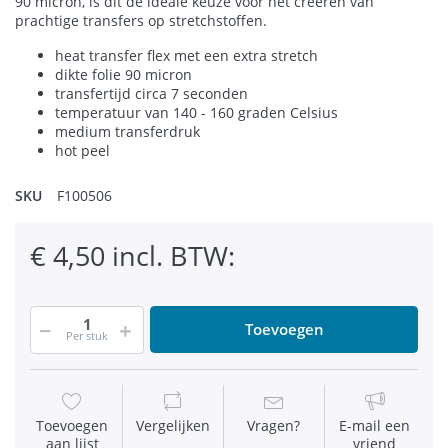
90 micron, is dit de ideale keuze voor het creëren van
prachtige transfers op stretchstoffen.
heat transfer flex met een extra stretch
dikte folie 90 micron
transfertijd circa 7 seconden
temperatuur van 140 - 160 graden Celsius
medium transferdruk
hot peel
SKU
F100506
€ 4,50 incl. BTW:
Toevoegen
Per stuk
Toevoegen
Vergelijken
Vragen?
E-mail een
aan lijst
vriend