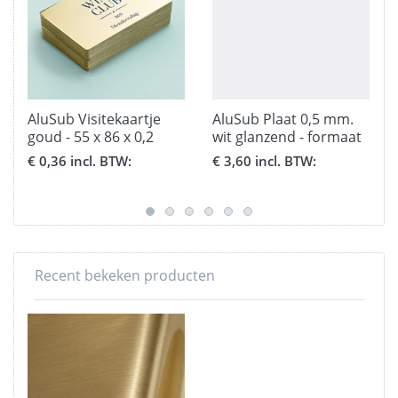
AluSub Visitekaartje
AluSub Plaat 0,5 mm.
goud - 55 x 86 x 0,2
wit glanzend - formaat
mm.
20 x 30,5 cm.
€ 0,36 incl. BTW:
€ 3,60 incl. BTW:
Recent bekeken producten