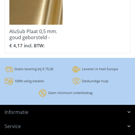
AluSub Plaat 0,5 mm.
goud geborsteld -
formaat 20 x 30,5 cm.
€ 4,17 incl. BTW:
Gratis levering bij € 75,00
Leveren in heel Europa
100% veilig betalen
Deskundige hulp
Geen minimum orderbedrag
Informatie
Service