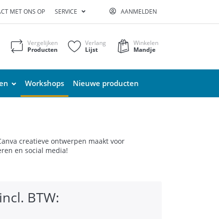
CT MET ONS OP
SERVICE
AANMELDEN
Vergelijken
Verlang
Winkelen
Producten
Lijst
Mandje
ten
Workshops
Nieuwe producten
Canva creatieve ontwerpen maakt voor
eren en social media!
incl. BTW: