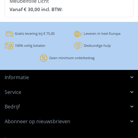
Meubelfolie Licht
Bamboe Soft Touch
Vanaf € 30,00 incl. BTW:
Gratis levering bij € 75,00
Leveren in heel Europa
100% veilig betalen
Deskundige hulp
Geen minimum orderbedrag
Informatie
Service
Bedrijf
Abonneer op nieuwsbrieven
.