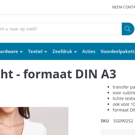
NEEM CONTA
ardware
Textiel
Zeefdruk
Acties
Voordeelpaket
ght - formaat DIN A3
transfer p
voor subli
lichte text
ook voor 1
formaat DI
SKU
SG090252