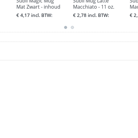
Subli Magic Mug
Subli Mug Latte
Sub
Mat Zwart - inhoud
Macchiato - 11 oz.
Mac
330 ml.
330 ml. beker
210
€ 4,17 incl. BTW:
€ 2,78 incl. BTW:
€ 2