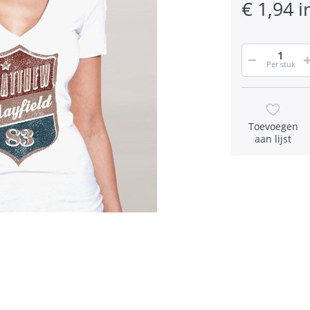
€ 1,94 i
Per stuk
Toevoegen
aan lijst