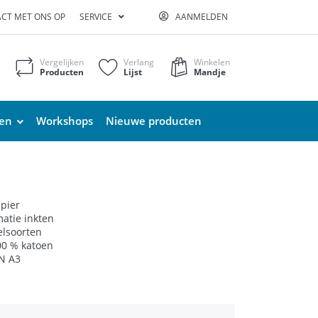
CT MET ONS OP
SERVICE
AANMELDEN
Vergelijken
Verlang
Winkelen
Producten
Lijst
Mandje
ten
Workshops
Nieuwe producten
apier
matie inkten
ielsoorten
00 % katoen
N A3