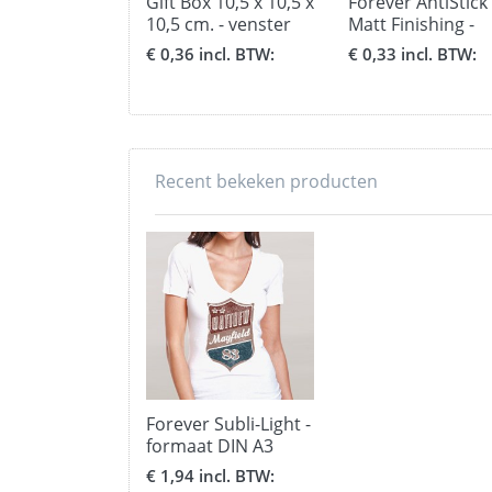
Gift Box 10,5 x 10,5 x
Forever AntiStick
10,5 cm. - venster
Matt Finishing -
voor bekers
formaat A3
€ 0,36 incl. BTW:
€ 0,33 incl. BTW:
Recent bekeken producten
Forever Subli-Light -
formaat DIN A3
€ 1,94 incl. BTW: