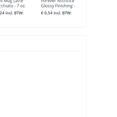
li Mug Latte
Forever AntiStick
Subli Mug Fro
chiato - 7 oz.
Glossy Finishing -
Glas 300 ml. -
 ml. beker
formaat A3
10oz
,24 incl. BTW:
€ 0,54 incl. BTW:
€ 3,30 incl. BT