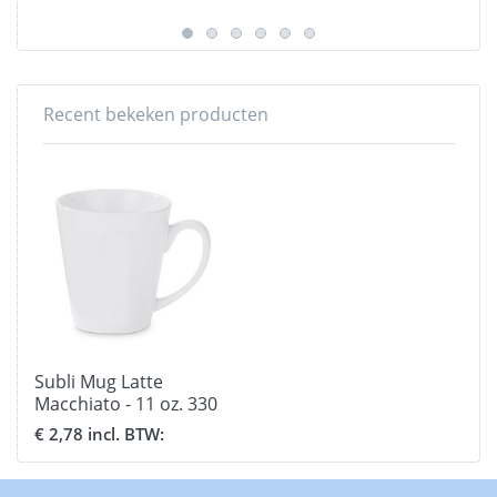
Recent bekeken producten
Subli Mug Latte
Macchiato - 11 oz. 330
ml. beker
€ 2,78 incl. BTW: