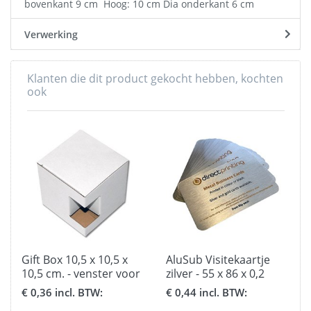
bovenkant 9 cm Hoog: 10 cm Dia onderkant 6 cm
Verwerking
Klanten die dit product gekocht hebben, kochten
ook
-
Gift Box 10,5 x 10,5 x
AluSub Visitekaartje
10,5 cm. - venster voor
zilver - 55 x 86 x 0,2
bekers
mm.
€ 0,36 incl. BTW:
€ 0,44 incl. BTW: