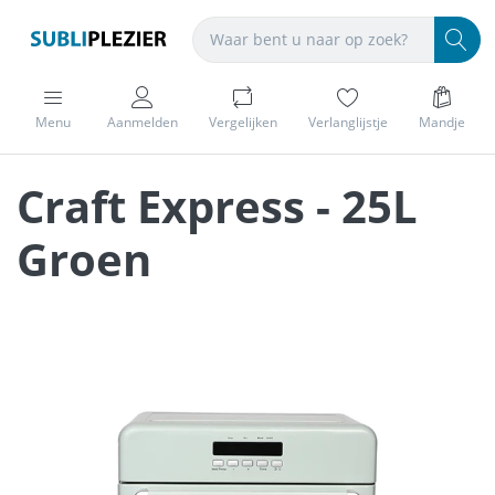
Menu
Aanmelden
Vergelijken
Verlanglijstje
Mandje
Craft Express - 25L
Groen