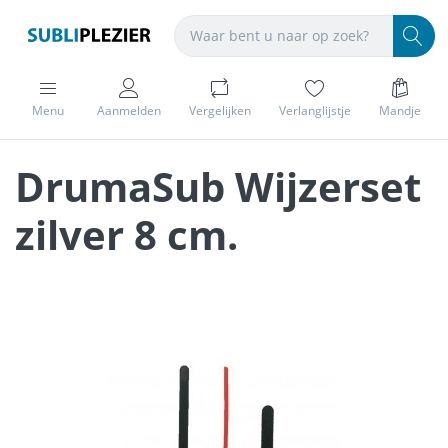
Menu
Aanmelden
Vergelijken
Verlanglijstje
Mandje
DrumaSub Wijzerset
zilver 8 cm.