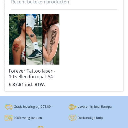
Recent bekeken producten
Forever Tattoo laser -
10 vellen formaat A4
For.020
€ 37,81 incl. BTW:
Gratis levering bij € 75,00
Leveren in heel Europa
100% veilig betalen
Deskundige hulp