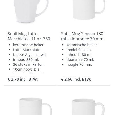
Subli Mug Latte
Subli Mug Senseo 180
Macchiato - 11 oz. 330
ml. - doorsnee 70 mm.
ml. beker
hoogte 70 mm.
keramische beker
keramische beker
Latte Macchiato
model Senseo
Klasse A gecoat wit
inhoud 180 ml.
inhoud 330 ml.
doorsnee 70 ml.
36 stuks in karton
hoogte 70 mm.
10cm hoog Dia:
bovenkant 9 cm Hoog:
€ 2,78 incl. BTW:
€ 2,66 incl. BTW:
10 cm
Dia onderkant 6 cm