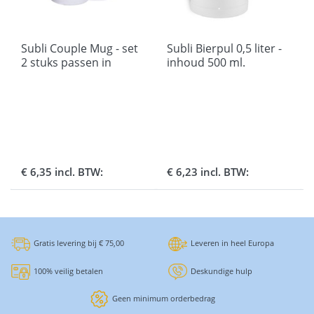
Subli Couple Mug - set
Subli Bierpul 0,5 liter -
2 stuks passen in
inhoud 500 ml.
elkaar
KERAMIEK
€ 6,35 incl. BTW:
€ 6,23 incl. BTW:
Gratis levering bij € 75,00
Leveren in heel Europa
100% veilig betalen
Deskundige hulp
Geen minimum orderbedrag