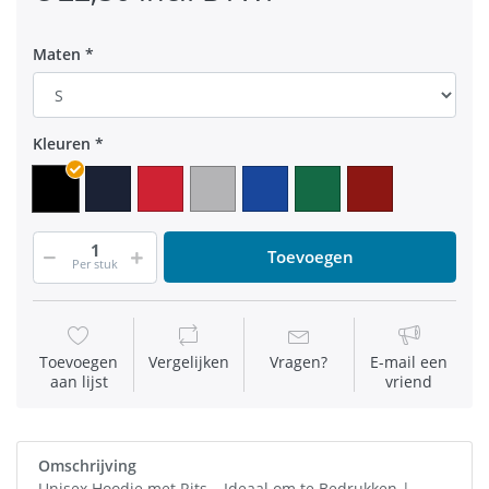
Maten
Kleuren
Toevoegen
Per stuk
Toevoegen
Vergelijken
Vragen?
E-mail een
aan lijst
vriend
Omschrijving
Unisex Hoodie met Rits – Ideaal om te Bedrukken |