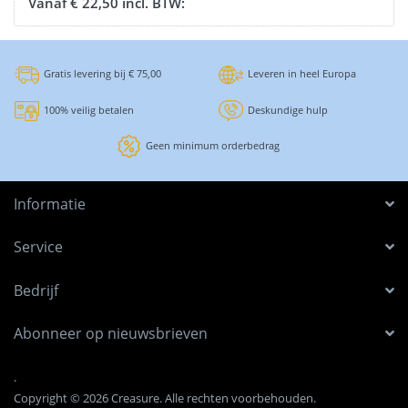
Vanaf € 22,50 incl. BTW:
Gratis levering bij € 75,00
Leveren in heel Europa
100% veilig betalen
Deskundige hulp
Geen minimum orderbedrag
Informatie
Service
Bedrijf
Abonneer op nieuwsbrieven
.
Copyright © 2026 Creasure. Alle rechten voorbehouden.