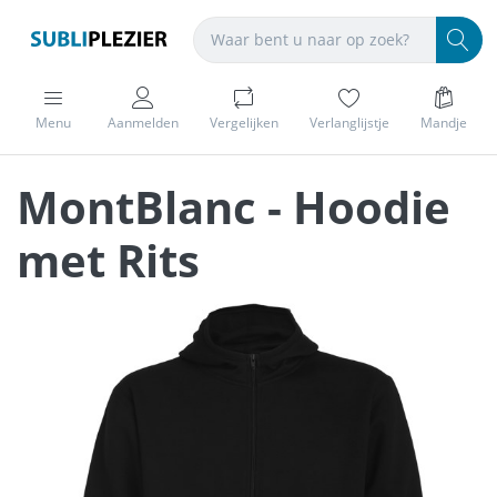
Menu
Aanmelden
Vergelijken
Verlanglijstje
Mandje
MontBlanc - Hoodie
met Rits