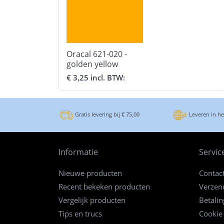
Oracal 621-020 -
golden yellow
breedte 63 cm.
€ 3,25 incl. BTW:
Gratis levering bij € 75,00
Leveren in h
Informatie
Servic
Nieuwe producten
Contac
Recent bekeken producten
Verzen
Vergelijk producten
Betali
Tips en trucs
Cookie