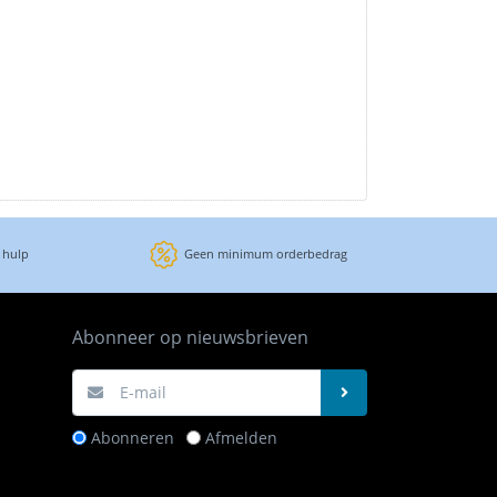
 hulp
Geen minimum orderbedrag
Abonneer op nieuwsbrieven
Abonneren
Afmelden