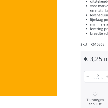
uitstekend
voor marke
en materia
levensduur 
lijmlaag p
minimale 
levering p
breedte ro
SKU
R610868
€ 3,25 i
Per stuk
Toevoegen
aan lijst