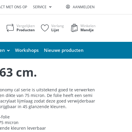
CT MET ONS OP
SERVICE
AANMELDEN
Vergelijken
Verlang
Winkelen
Producten
Lijst
Mandje
ten
Workshops
Nieuwe producten
 63 cm.
onomy cal serie is uitstekend goed te verwerken
en dikte van 75 micron. De folie heeft een semi
crylaat lijmlaag zodat deze goed verwijderbaar
erkrijgbaar in 45 glanzende kleuren.
folie
 75 micron
zende kleuren leverbaar