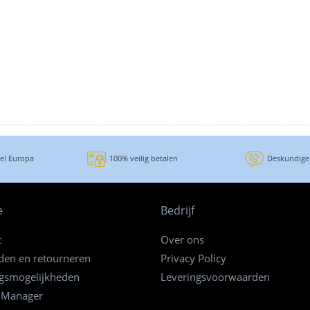
eel Europa
100% veilig betalen
Deskundige
e
Bedrijf
t
Over ons
den en retourneren
Privacy Policy
ngsmogelijkheden
Leveringsvoorwaarden
 Manager