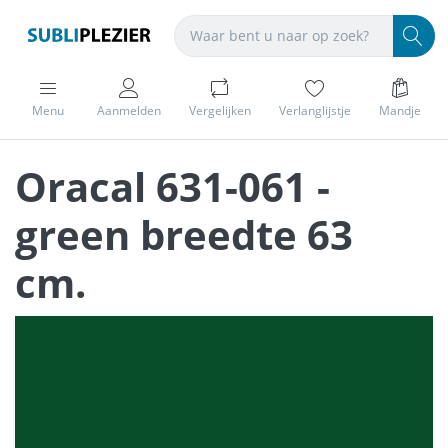
Menu
Aanmelden
Vergelijken
Verlanglijstje
Mandje
Oracal 631-061 -
green breedte 63
cm.