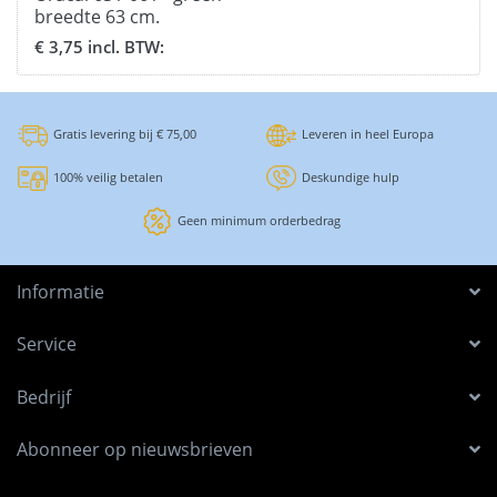
breedte 63 cm.
€ 3,75 incl. BTW:
Gratis levering bij € 75,00
Leveren in heel Europa
100% veilig betalen
Deskundige hulp
Geen minimum orderbedrag
Informatie
Service
Bedrijf
Abonneer op nieuwsbrieven