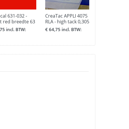
cal 631-032 -
CreaTac APPLI 4075
CreaTac APPLI
ht red breedte 63
RLA - high tack 0,305
RLA - medium 
x 100 meter
0,305 x 100 m
,75 incl. BTW:
€ 64,75 incl. BTW:
€ 61,00 incl. B