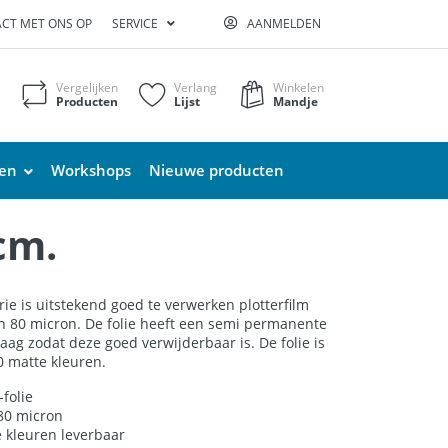
CT MET ONS OP
SERVICE
AANMELDEN
Vergelijken
Verlang
Winkelen
Producten
Lijst
Mandje
ten
Workshops
Nieuwe producten
cm.
rie is uitstekend goed te verwerken plotterfilm
n 80 micron. De folie heeft een semi permanente
laag zodat deze goed verwijderbaar is. De folie is
60 matte kleuren.
folie
 80 micron
e kleuren leverbaar