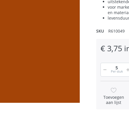
uitstekend
voor marke
en materia
levensduur 
SKU
R610049
€ 3,75 i
Per stuk
Toevoegen
aan lijst