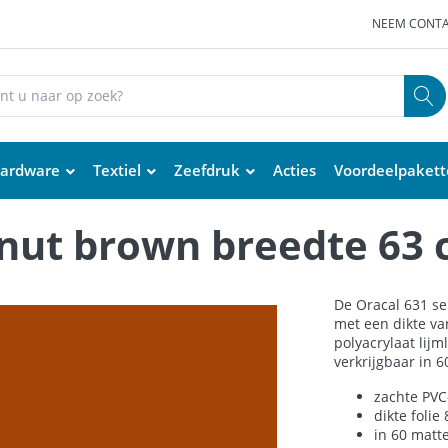
NEEM CONTA
ardware
Textiel
Zeefdruk
Acties
Voordeelpaket
 nut brown breedte 63 
De Oracal 631 se
met een dikte va
polyacrylaat lijm
verkrijgbaar in 
zachte PVC-
dikte folie
in 60 matt