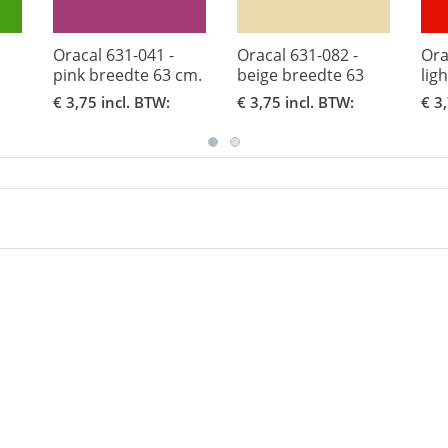
Oracal 631-041 -
Oracal 631-082 -
Ora
pink breedte 63 cm.
beige breedte 63
lig
cm.
cm.
€ 3,75 incl. BTW:
€ 3,75 incl. BTW:
€ 3