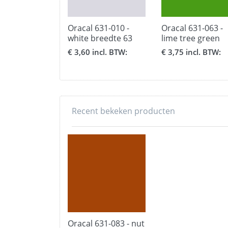
Oracal 631-010 -
Oracal 631-063 -
white breedte 63
lime tree green
cm.
breedte 63 cm.
€ 3,60 incl. BTW:
€ 3,75 incl. BTW:
Recent bekeken producten
Oracal 631-083 - nut