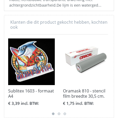
achtergrondzichtbaarheid.De lijm is een waterged...
Klanten die dit product gekocht hebben, kochten
ook
Sublitex 1603 - formaat
Oramask 810 - stencil
A4
film breedte 30,5 cm.
€ 3,39 incl. BTW:
€ 1,75 incl. BTW: