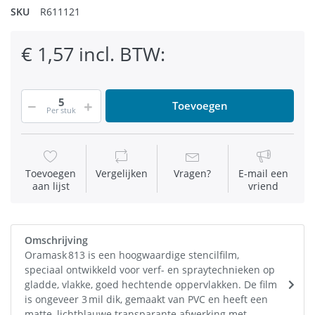
SKU
R611121
€ 1,57 incl. BTW:
Toevoegen
Per stuk
Toevoegen
Vergelijken
Vragen?
E-mail een
aan lijst
vriend
Omschrijving
Oramask 813 is een hoogwaardige stencilfilm,
speciaal ontwikkeld voor verf- en spraytechnieken op
gladde, vlakke, goed hechtende oppervlakken. De film
is ongeveer 3 mil dik, gemaakt van PVC en heeft een
matte, lichtblauwe transparante afwerking met