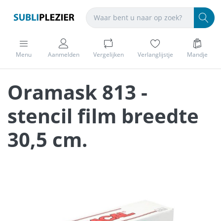
Menu
Aanmelden
Vergelijken
Verlanglijstje
Mandje
Oramask 813 -
stencil film breedte
30,5 cm.