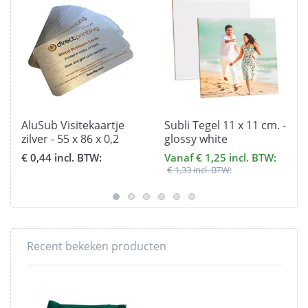
AluSub Visitekaartje
Subli Tegel 11 x 11 cm. -
zilver - 55 x 86 x 0,2
glossy white
mm.
€ 0,44 incl. BTW:
Vanaf € 1,25 incl. BTW:
€ 1,33 incl. BTW:
Recent bekeken producten