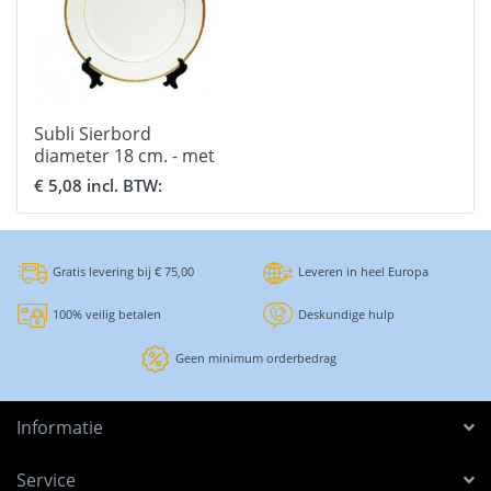
Subli Sierbord
diameter 18 cm. - met
gouden rand
€ 5,08 incl. BTW:
Gratis levering bij € 75,00
Leveren in heel Europa
100% veilig betalen
Deskundige hulp
Geen minimum orderbedrag
Informatie
Service