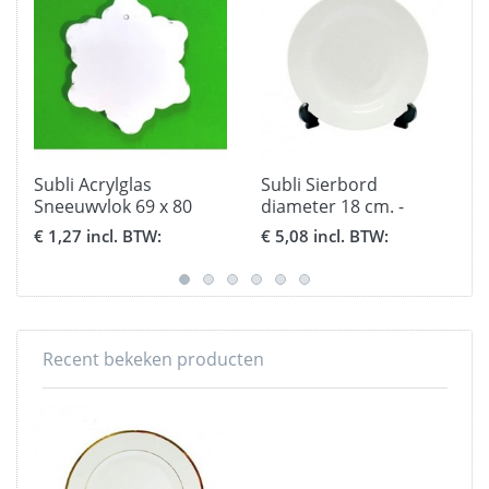
Subli Acrylglas
Subli Sierbord
Sneeuwvlok 69 x 80
diameter 18 cm. -
mm. - ornament dikte 3
volledig wit
€ 1,27 incl. BTW:
€ 5,08 incl. BTW:
mm.
Recent bekeken producten