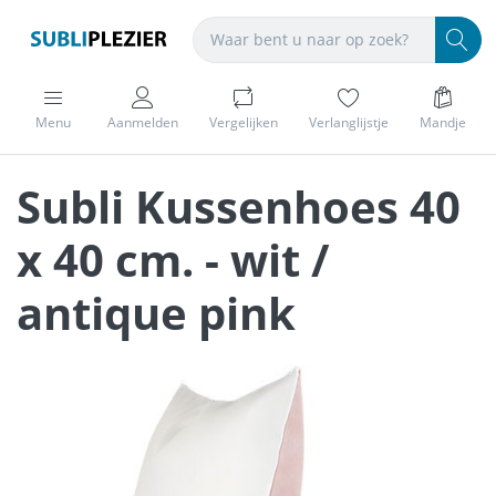
Menu
Aanmelden
Vergelijken
Verlanglijstje
Mandje
Subli Kussenhoes 40
x 40 cm. - wit /
antique pink