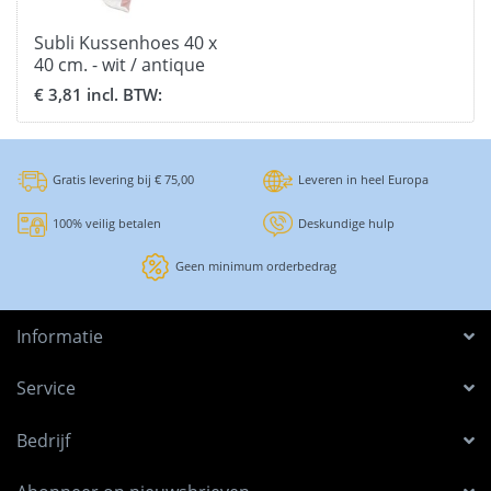
Subli Kussenhoes 40 x
40 cm. - wit / antique
pink
€ 3,81 incl. BTW:
Gratis levering bij € 75,00
Leveren in heel Europa
100% veilig betalen
Deskundige hulp
Geen minimum orderbedrag
Informatie
Service
Bedrijf