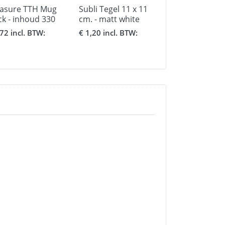
asure TTH Mug
Subli Tegel 11 x 11
Subli Tegel 15
ck - inhoud 330
cm. - matt white
cm. - matt whi
,72 incl. BTW:
€ 1,20 incl. BTW:
€ 1,70 incl. BT