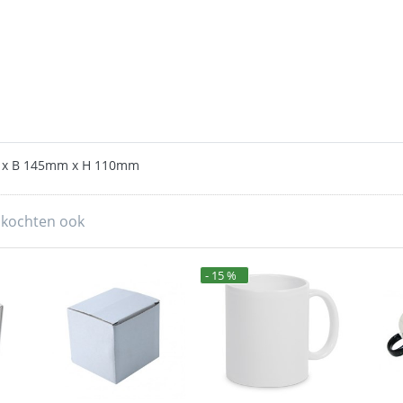
 x B 145mm x H 110mm
 kochten ook
- 15 %