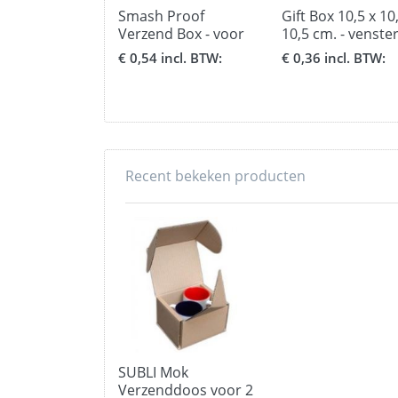
Smash Proof
Gift Box 10,5 x 10
Verzend Box - voor
10,5 cm. - venste
1 beker beker
voor bekers
€ 0,54 incl. BTW:
€ 0,36 incl. BTW:
Recent bekeken producten
SUBLI Mok
Verzenddoos voor 2