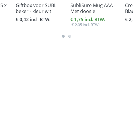
,5 x
Giftbox voor SUBLI
SubliSure Mug AAA -
Cre
r
beker - kleur wit
Met doosje
Bla
ml.
€ 0,42 incl. BTW:
€ 1,75 incl. BTW:
€ 2
€ 2,05 incl. BTW: