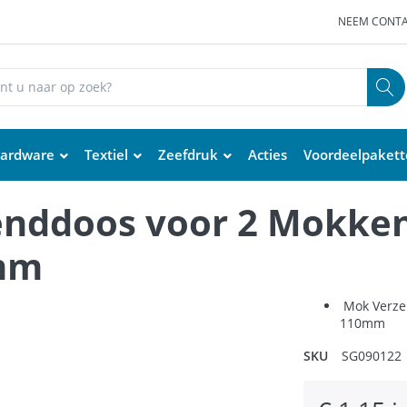
NEEM CONTA
ardware
Textiel
Zeefdruk
Acties
Voordeelpaket
enddoos voor 2 Mokke
mm
Mok Verze
110mm
SKU
SG090122