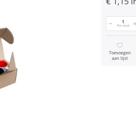
€ 1,15 i
Per stuk
Toevoegen
aan lijst