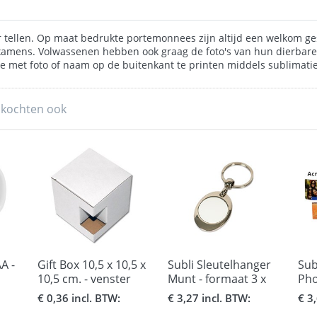
ier tellen. Op maat bedrukte portemonnees zijn altijd een welkom 
mens. Volwassenen hebben ook graag de foto's van hun dierbaren bij
le met foto of naam op de buitenkant te printen middels sublimatie
 kochten ook
A -
Gift Box 10,5 x 10,5 x
Subli Sleutelhanger
Sub
10,5 cm. - venster
Munt - formaat 3 x
Pho
voor bekers
8,5 cm.
cm.
€ 0,36 incl. BTW:
€ 3,27 incl. BTW:
€ 3