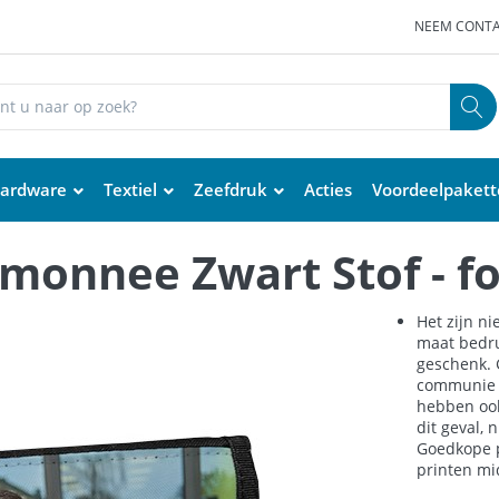
NEEM CONTA
ardware
Textiel
Zeefdruk
Acties
Voordeelpaket
onnee Zwart Stof - fo
Het zijn ni
maat bedru
geschenk. 
communie e
hebben ook
dit geval, 
Goedkope p
printen mi