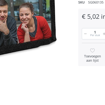
SKU
SG060135
€ 5,02 i
Per stuk
Toevoegen
aan lijst