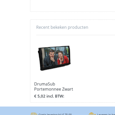
Recent bekeken producten
DrumaSub
Portemonnee Zwart
Stof - formaat 9 x 13
€ 5,02 incl. BTW:
cm.
Gratis levering bij € 75,00
Leveren in h