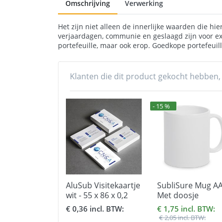
Omschrijving
Verwerking
Het zijn niet alleen de innerlijke waarden die h
verjaardagen, communie en geslaagd zijn voor exa
portefeuille, maar ook erop. Goedkope portefeuil
Klanten die dit product gekocht hebben,
- 15 %
AluSub Visitekaartje
SubliSure Mug AA
wit - 55 x 86 x 0,2
Met doosje
mm.
€ 0,36 incl. BTW:
€ 1,75 incl. BTW:
€ 2,05 incl. BTW: