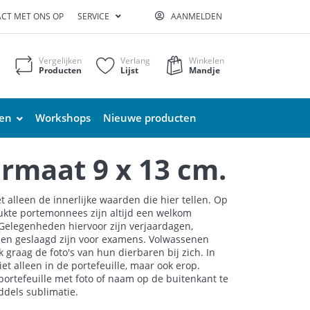
CT MET ONS OP
SERVICE
AANMELDEN
Vergelijken
Verlang
Winkelen
Producten
Lijst
Mandje
ten
Workshops
Nieuwe producten
rmaat 9 x 13 cm.
et alleen de innerlijke waarden die hier tellen. Op
kte portemonnees zijn altijd een welkom
Gelegenheden hiervoor zijn verjaardagen,
n geslaagd zijn voor examens. Volwassenen
 graag de foto's van hun dierbaren bij zich. In
niet alleen in de portefeuille, maar ook erop.
ortefeuille met foto of naam op de buitenkant te
ddels sublimatie.