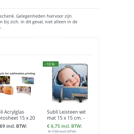
geschenk. Gelegenheden hiervoor zijn
 zich. In dit geval, niet alleen in de
.
- 10 %
li Acrylglas
Subli Leisteen wit
Subli Spaarpot
tosheet 15 x 20
mat 15 x 15 cm. -
diameter 80 
 - dikte 3 mm.
incl. 2 voetjes
,69 incl. BTW:
€ 6,75 incl. BTW:
€ 2,40 incl. BT
€ 7,50 incl. BTW: