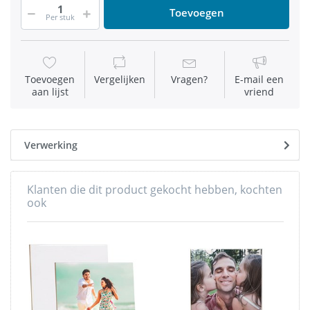
Toevoegen
Per stuk
Toevoegen
Vergelijken
Vragen?
E-mail een
aan lijst
vriend
Verwerking
Klanten die dit product gekocht hebben, kochten
ook
-