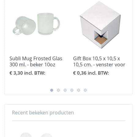
Subli Mug Frosted Glas
Gift Box 10,5 x 10,5 x
300 ml. - beker 10oz
10,5 cm. - venster voor
bekers
€ 3,30 incl. BTW:
€ 0,36 incl. BTW:
Recent bekeken producten