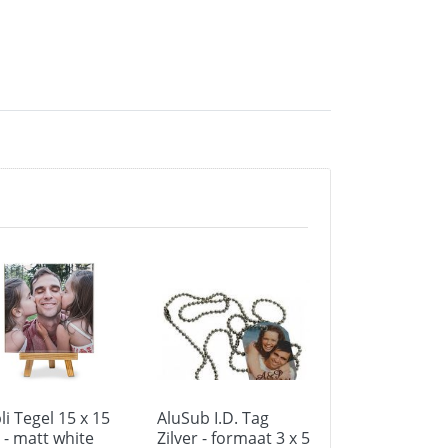
li Tegel 15 x 15
AluSub I.D. Tag
SUBLI Voet
 - matt white
Zilver - formaat 3 x 5
Transparant 