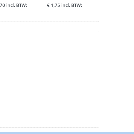
cm.
Bord 20 cm.
,70 incl. BTW:
€ 1,75 incl. BTW:
€ 0,91 incl. BT