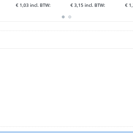
urk
kinderen groot
beker 330 ml.
€ 1,03 incl. BTW:
€ 3,15 incl. BTW:
€ 1