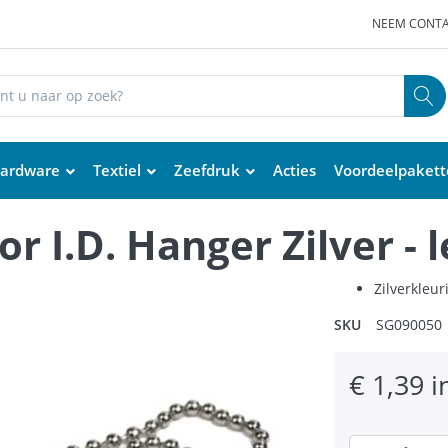
NEEM CONTA
ardware
Textiel
Zeefdruk
Acties
Voordeelpaket
r I.D. Hanger Zilver - 
Zilverkleur
SKU
SG090050
€ 1,39 i