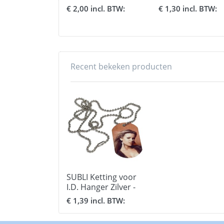
zijdes - formaat 3 x
hardboard met k
€ 2,00 incl. BTW:
€ 1,30 incl. BTW:
5 cm.
Recent bekeken producten
SUBLI Ketting voor
I.D. Hanger Zilver -
lengte 75 cm.
€ 1,39 incl. BTW: