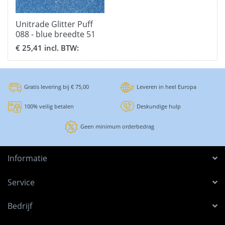
Unitrade Glitter Puff
088 - blue breedte 51
cm.
€ 25,41 incl. BTW:
Gratis levering bij € 75,00
Leveren in heel Europa
100% veilig betalen
Deskundige hulp
Geen minimum orderbedrag
Informatie
Service
Bedrijf