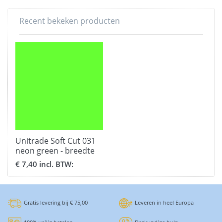
Recent bekeken producten
Unitrade Soft Cut 031
neon green - breedte
51 cm.
€ 7,40 incl. BTW:
Gratis levering bij € 75,00
Leveren in heel Europa