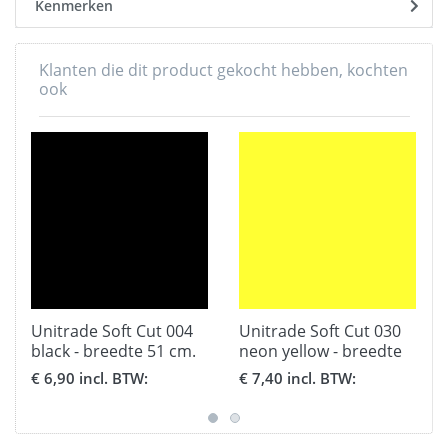
Kenmerken
Klanten die dit product gekocht hebben, kochten
ook
Unitrade Soft Cut 004
Unitrade Soft Cut 030
black - breedte 51 cm.
neon yellow - breedte
51 cm.
€ 6,90 incl. BTW:
€ 7,40 incl. BTW: