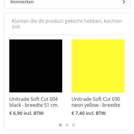
Kenmerken
Klanten die dit product gekocht hebben, kochten
ook
Unitrade Soft Cut 004
Unitrade Soft Cut 030
black - breedte 51 cm.
neon yellow - breedte
51 cm.
€ 6,90 incl. BTW:
€ 7,40 incl. BTW: