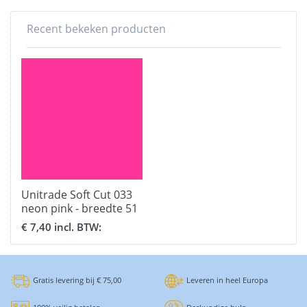
Recent bekeken producten
Unitrade Soft Cut 033
neon pink - breedte 51
cm.
€ 7,40 incl. BTW:
Gratis levering bij € 75,00
Leveren in heel Europa