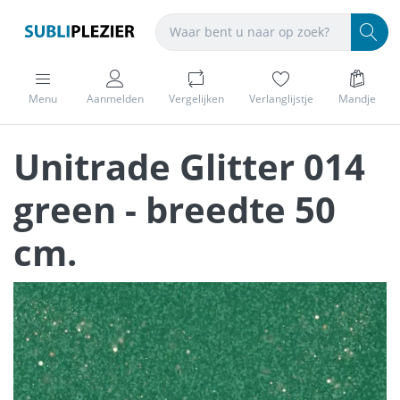
Menu
Aanmelden
Vergelijken
Verlanglijstje
Mandje
Unitrade Glitter 014
green - breedte 50
cm.