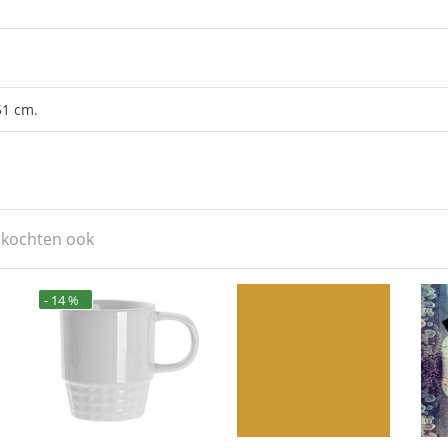
51 cm.
 kochten ook
- 14 %