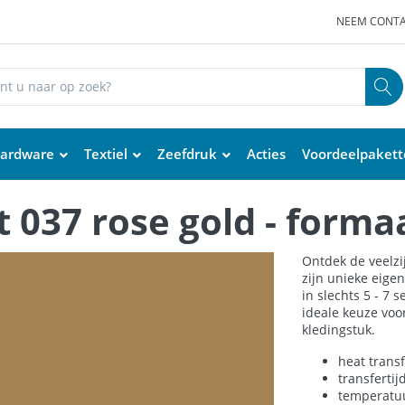
NEEM CONTA
ardware
Textiel
Zeefdruk
Acties
Voordeelpaket
 037 rose gold - formaa
Ontdek de veelzij
zijn unieke eige
in slechts 5 - 7 
ideale keuze voo
kledingstuk.
heat transf
transfertij
temperatuu