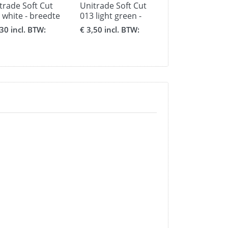
trade Soft Cut
Unitrade Soft Cut
Unitrade Soft
 white - breedte
013 light green -
015 dark green
5 cm.
formaat 30,5 x 51
breedte 30,5 
,30 incl. BTW:
€ 3,50 incl. BTW:
€ 5,30 incl. BT
cm.