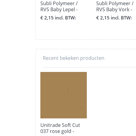
Subli Polymeer /
Subli Polymeer /
RVS Baby Lepel -
RVS Baby Vork -
formaat 13,5 x 4 x
formaat 13,5 x 4 
€ 2,15 incl. BTW:
€ 2,15 incl. BTW:
0,8 cm.
0,8 cm.
Recent bekeken producten
Unitrade Soft Cut
037 rose gold -