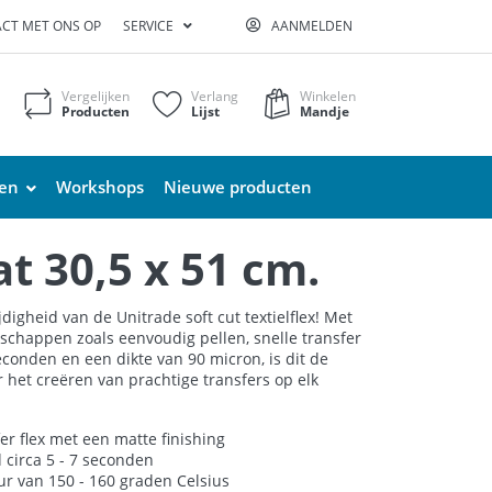
CT MET ONS OP
SERVICE
AANMELDEN
Vergelijken
Verlang
Winkelen
Producten
Lijst
Mandje
ten
Workshops
Nieuwe producten
t 30,5 x 51 cm.
digheid van de Unitrade soft cut textielflex! Met
nschappen zoals eenvoudig pellen, snelle transfer
seconden en een dikte van 90 micron, is dit de
r het creëren van prachtige transfers op elk
er flex met een matte finishing
d circa 5 - 7 seconden
r van 150 - 160 graden Celsius