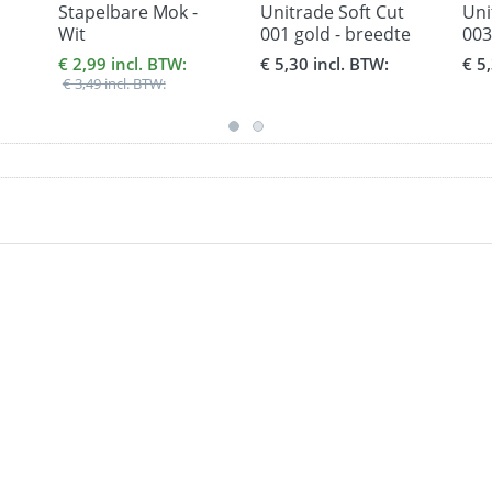
Stapelbare Mok -
Unitrade Soft Cut
Uni
Wit
001 gold - breedte
003
x
30,5 cm.
30,
€ 2,99 incl. BTW:
€ 5,30 incl. BTW:
€ 5
€ 3,49 incl. BTW: