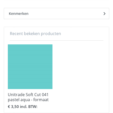
Kenmerken
Recent bekeken producten
Unitrade Soft Cut 041
pastel aqua - formaat
30,5 x 51 cm.
€ 3,50 incl. BTW: