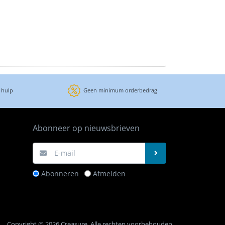
 hulp
Geen minimum orderbedrag
Abonneer op nieuwsbrieven
Abonneren
Afmelden
Copyright © 2026 Creasure. Alle rechten voorbehouden.