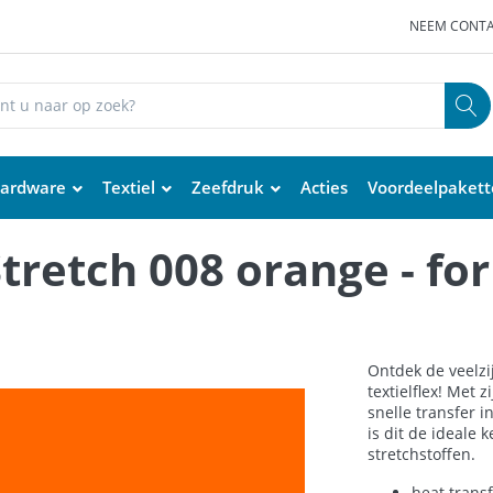
NEEM CONTA
ardware
Textiel
Zeefdruk
Acties
Voordeelpaket
tretch 008 orange - fo
Ontdek de veelzi
textielflex! Met
snelle transfer 
is dit de ideale 
stretchstoffen.
heat transf