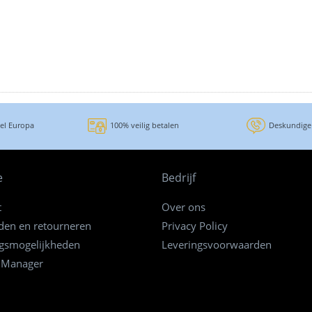
eel Europa
100% veilig betalen
Deskundige
e
Bedrijf
t
Over ons
den en retourneren
Privacy Policy
ngsmogelijkheden
Leveringsvoorwaarden
 Manager