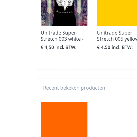
Unitrade Super
Unitrade Super
Stretch 003 white -
Stretch 005 yello
formaat 30,5 x 51
formaat 30,5 x 51
€ 4,50 incl. BTW:
€ 4,50 incl. BTW:
cm.
cm.
Recent bekeken producten