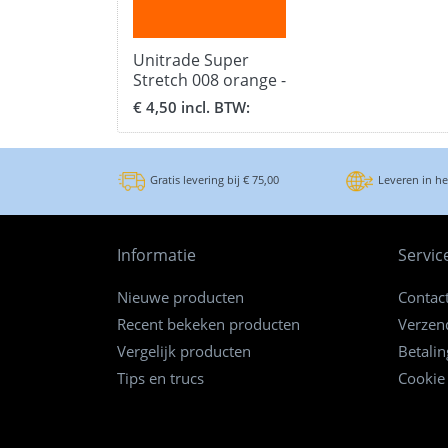
Unitrade Super
Stretch 008 orange -
formaat 30,5 x 51
€ 4,50 incl. BTW:
cm.
Gratis levering bij € 75,00
Leveren in h
Informatie
Servic
Nieuwe producten
Contac
Recent bekeken producten
Verzen
Vergelijk producten
Betali
Tips en trucs
Cookie
.