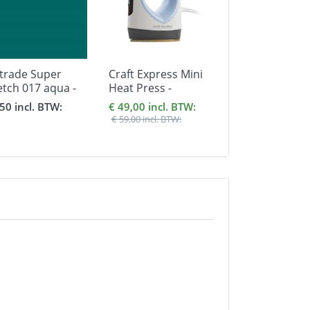
trade Super
Craft Express Mini
Unitrade Soft
etch 017 aqua -
Heat Press -
003 white - f
maat 30,5 x 51
formaat 58 x 76
30,5 x 51 cm.
,50 incl. BTW:
€ 49,00 incl. BTW:
€ 3,50 incl. BT
mm.
€ 59,00 incl. BTW: