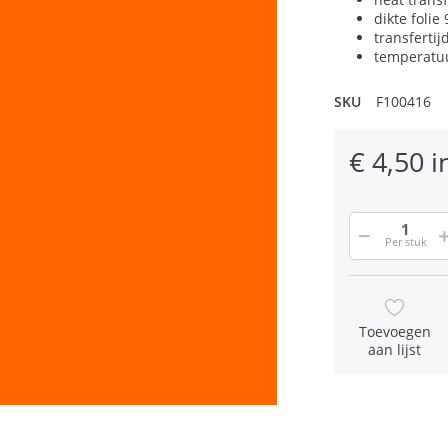
dikte folie
transfertij
temperatuu
SKU
F100416
€ 4,50 i
Per stuk
Toevoegen
aan lijst