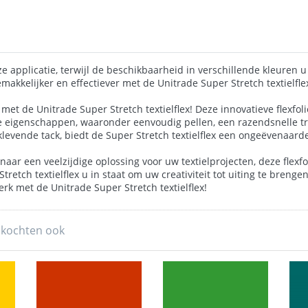
 applicatie, terwijl de beschikbaarheid in verschillende kleuren u d
akkelijker en effectiever met de Unitrade Super Stretch textielfle
 met de Unitrade Super Stretch textielflex! Deze innovatieve flexfo
ke eigenschappen, waaronder eenvoudig pellen, een razendsnelle tr
klevende tack, biedt de Super Stretch textielflex een ongeëvenaard
aar een veelzijdige oplossing voor uw textielprojecten, deze flexfo
tretch textielflex u in staat om uw creativiteit tot uiting te bren
k met de Unitrade Super Stretch textielflex!
 kochten ook