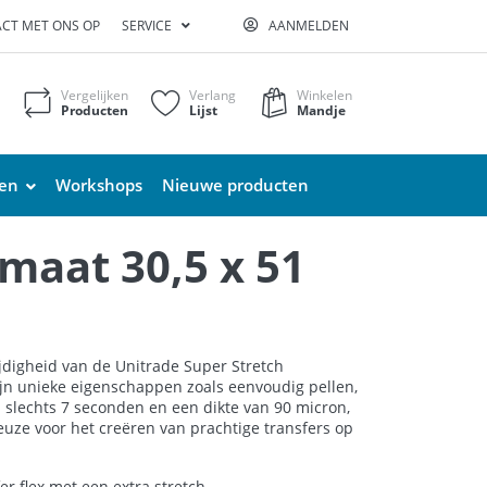
CT MET ONS OP
SERVICE
AANMELDEN
Vergelijken
Verlang
Winkelen
Producten
Lijst
Mandje
ten
Workshops
Nieuwe producten
rmaat 30,5 x 51
jdigheid van de Unitrade Super Stretch
 zijn unieke eigenschappen zoals eenvoudig pellen,
in slechts 7 seconden en een dikte van 90 micron,
keuze voor het creëren van prachtige transfers op
er flex met een extra stretch