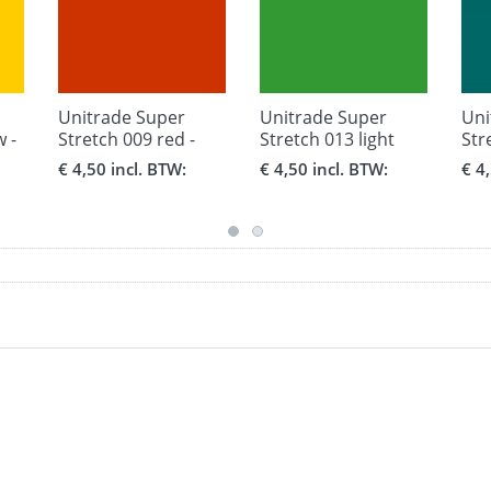
Unitrade Super
Unitrade Super
Uni
w -
Stretch 009 red -
Stretch 013 light
Str
formaat 30,5 x 51
green - formaat 30,5
for
€ 4,50 incl. BTW:
€ 4,50 incl. BTW:
€ 4
cm.
x 51 cm.
cm.