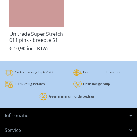
Unitrade Super Stretch
011 pink - breedte 51
cm.
€ 10,90 incl. BTW:
Gratis levering bij € 75,00
Leveren in heel Europa
100% veilig betalen
Deskundige hulp
Geen minimum orderbedrag
Informatie
Service