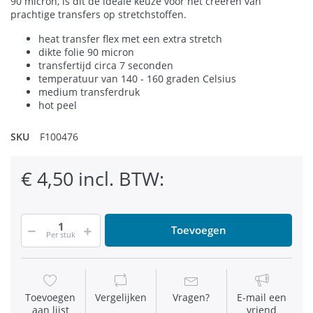
90 micron, is dit de ideale keuze voor het creëren van
prachtige transfers op stretchstoffen.
heat transfer flex met een extra stretch
dikte folie 90 micron
transfertijd circa 7 seconden
temperatuur van 140 - 160 graden Celsius
medium transferdruk
hot peel
SKU
F100476
€ 4,50 incl. BTW:
Toevoegen
Per stuk
Toevoegen
Vergelijken
Vragen?
E-mail een
aan lijst
vriend