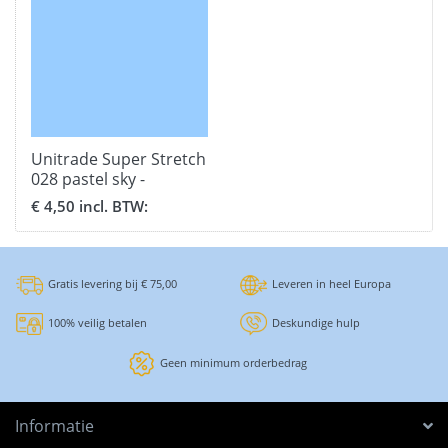
Unitrade Super Stretch
028 pastel sky -
formaat 30,5 x 51 cm.
€ 4,50 incl. BTW:
Gratis levering bij € 75,00
Leveren in heel Europa
100% veilig betalen
Deskundige hulp
Geen minimum orderbedrag
Informatie