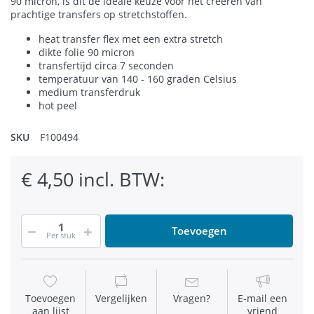
90 micron, is dit de ideale keuze voor het creëren van
prachtige transfers op stretchstoffen.
heat transfer flex met een extra stretch
dikte folie 90 micron
transfertijd circa 7 seconden
temperatuur van 140 - 160 graden Celsius
medium transferdruk
hot peel
SKU
F100494
€ 4,50 incl. BTW:
Toevoegen
Per stuk
Toevoegen
Vergelijken
Vragen?
E-mail een
aan lijst
vriend