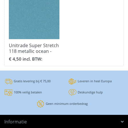
Unitrade Super Stretch
118 metallic ocean -
formaat 30,5 x 51 cm.
€ 4,50 incl. BTW:
Gratis levering bij € 75,00
Leveren in heel Europa
100% veilig betalen
Deskundige hulp
Geen minimum orderbedrag
Informatie