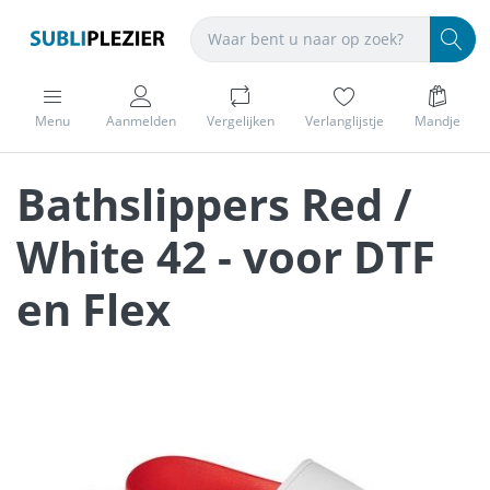
Menu
Aanmelden
Vergelijken
Verlanglijstje
Mandje
Bathslippers Red /
White 42 - voor DTF
en Flex