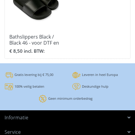
Bathslippers Black /
Black 46 - voor DTF en
Flex
€ 8,50 incl. BTW:
Gratis levering bij € 75,00
Leveren in heel Europa
100% veilig betalen
Deskundige hulp
Geen minimum orderbedrag
Informatie
Service