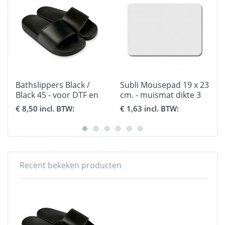
Bathslippers Black /
Subli Mousepad 19 x 23
Black 45 - voor DTF en
cm. - muismat dikte 3
Flex
mm.
€ 8,50 incl. BTW:
€ 1,63 incl. BTW:
Recent bekeken producten